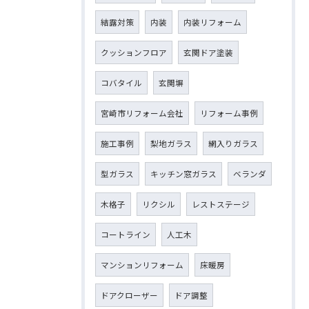
結露対策
内装
内装リフォーム
クッションフロア
玄関ドア塗装
コバタイル
玄関塀
宮崎市リフォーム会社
リフォーム事例
施工事例
梨地ガラス
網入りガラス
型ガラス
キッチン窓ガラス
ベランダ
木格子
リクシル
レストステージ
コートライン
人工木
マンションリフォーム
床暖房
ドアクローザー
ドア調整