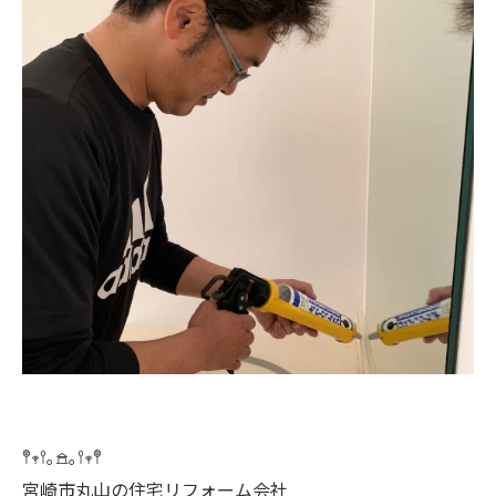
𖤣𖥧𖥣｡𖠿｡𖥣𖥧𖤣
宮崎市丸山の住宅リフォーム会社