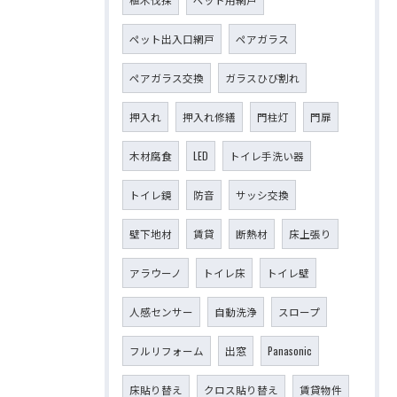
ペット出入口網戸
ペアガラス
ペアガラス交換
ガラスひび割れ
押入れ
押入れ修繕
門柱灯
門扉
木材腐食
LED
トイレ手洗い器
トイレ鏡
防音
サッシ交換
壁下地材
賃貸
断熱材
床上張り
アラウーノ
トイレ床
トイレ壁
人感センサー
自動洗浄
スロープ
フルリフォーム
出窓
Panasonic
床貼り替え
クロス貼り替え
賃貸物件