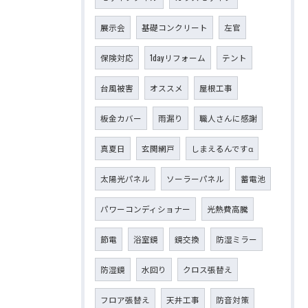
展示会
基礎コンクリート
左官
保険対応
1dayリフォーム
テント
台風被害
オススメ
屋根工事
板金カバー
雨漏り
職人さんに感謝
真夏日
玄関網戸
しまえるんですα
太陽光パネル
ソーラーパネル
蓄電池
パワーコンディショナー
光熱費高騰
節電
浴室鏡
鏡交換
防湿ミラー
防湿鏡
水回り
クロス張替え
フロア張替え
天井工事
防音対策