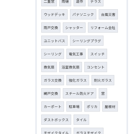
二重窓
雨樋
造作
テラス
ウッドデッキ
パナソニック
台風災害
雨戸交換
シャッター
リフォーム会社
ユニットバス
シーリングプラグ
シーリング
電気工事
スイッチ
換気扇
浴室換気扇
コンセント
ガラス交換
強化ガラス
耐火ガラス
網戸交換
スチール防火ドア
窓
カーポート
駐車場
ポリカ
屋根材
ダストボックス
タイル
モザイクタイル
ガラスモザイク