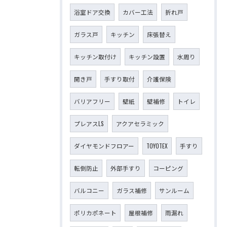
浴室ドア交換
カバー工法
折れ戸
ガラス戸
キッチン
床張替え
キッチン取付け
キッチン設置
水周り
開き戸
手すり取付
介護保険
バリアフリー
壁紙
壁補修
トイレ
プレアスLS
アクアセラミック
ダイヤモンドフロアー
TOYOTEX
手すり
転倒防止
外部手すり
コーピング
バルコニー
ガラス補修
サンルーム
ポリカポネート
屋根補修
雨漏れ