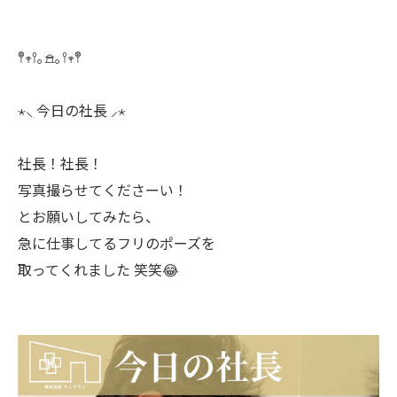
𖤣𖥧𖥣｡𖠿｡𖥣𖥧𖤣
⋆⸜ 今日の社長 ⸝⋆
社長！社長！
写真撮らせてくださーい！
とお願いしてみたら、
急に仕事してるフリのポーズを
取ってくれました 笑笑😂