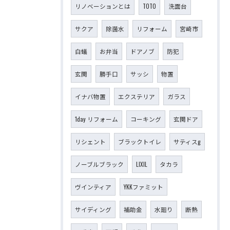
リノベーションとは
TOTO
洗面台
サクア
除菌水
リフォーム
宮崎市
白蟻
お弁当
ドアノブ
防犯
玄関
勝手口
サッシ
物置
イナバ物置
エクステリア
ガラス
1day リフォーム
コーキング
玄関ドア
リシェント
ブラックトイレ
サティスg
ノーブルブラック
LIXIL
タカラ
ヴインティア
YKKファミット
サイディング
補助金
水廻り
断熱