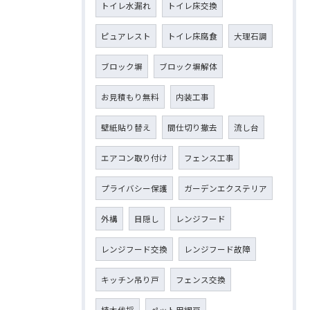
トイレ水漏れ
トイレ床交換
ピュアレスト
トイレ床腐食
大理石調
ブロック塀
ブロック塀解体
お見積もり無料
内装工事
壁紙貼り替え
間仕切り撤去
流し台
エアコン取り付け
フェンス工事
プライバシー保護
ガーデンエクステリア
外構
目隠し
レンジフード
レンジフード交換
レンジフード故障
キッチン吊り戸
フェンス交換
植木伐採
ペット用網戸